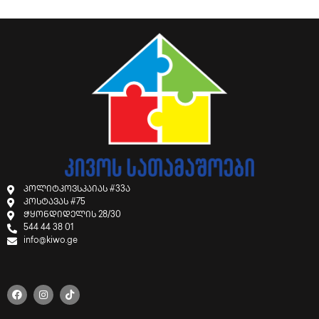
პოლიტკოვსკაიას #33ა
კოსტავას #75
ჭყონდიდელის 28/30
544 44 38 01
info@kiwo.ge