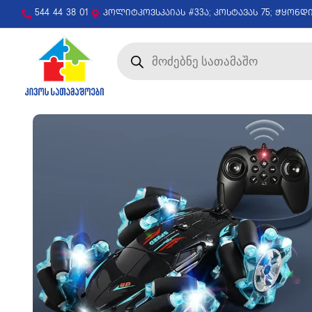
544 44 38 01
პოლიტკოვსკაიას #33ა; კოსტავას 75; ჭყონდ