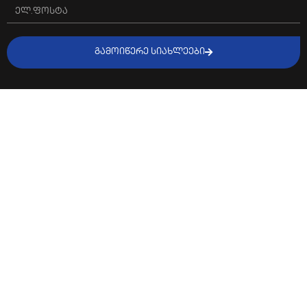
ᲒᲐᲛᲝᲘᲬᲔᲠᲔ ᲡᲘᲐᲮᲚᲔᲔᲑᲘ