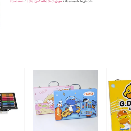
მთავარი
/
აქსესუარი/საპრანჭავი
/ მაკიაჟის ნაკრები