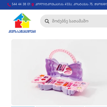
544 44 38 01
პოლიტკოვსკაიას #33ა; კოსტავას 75; ჭყონდ