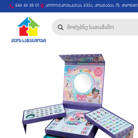
544 44 38 01
პოლიტკოვსკაიას #33ა; კოსტავას 75; ჭყონდ