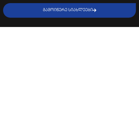
ᲒᲐᲛᲝᲘᲬᲔᲠᲔ ᲡᲘᲐᲮᲚᲔᲔᲑᲘ