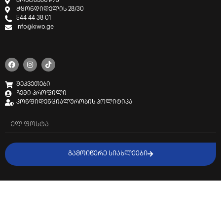
კოსტავას #75
ჭყონდიდელის 28/30
544 44 38 01
info@kiwo.ge
შეკვეთები
ჩემი პროფილი
კონფიდენციალურობის პოლიტიკა
ᲒᲐᲛᲝᲘᲬᲔᲠᲔ ᲡᲘᲐᲮᲚᲔᲔᲑᲘ