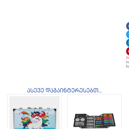
მ
ს
ნ
ასევე დაგაინტერესებთ...