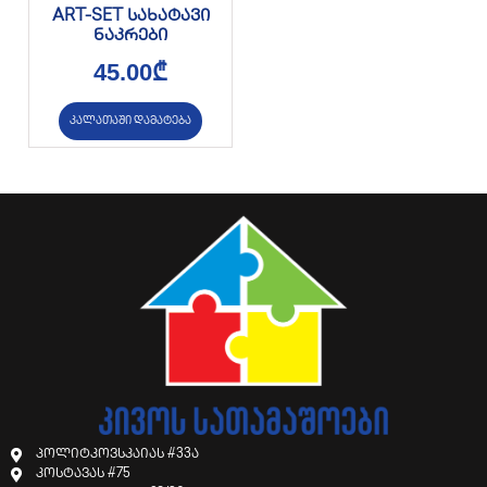
ART-SET სახატავი
ნაკრები
45.00
₾
კალათაში დამატება
პოლიტკოვსკაიას #33ა
კოსტავას #75