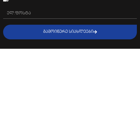
ᲒᲐᲛᲝᲘᲬᲔᲠᲔ ᲡᲘᲐᲮᲚᲔᲔᲑᲘ