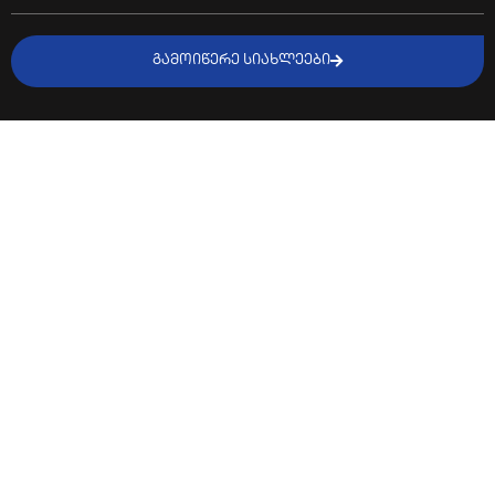
ᲒᲐᲛᲝᲘᲬᲔᲠᲔ ᲡᲘᲐᲮᲚᲔᲔᲑᲘ