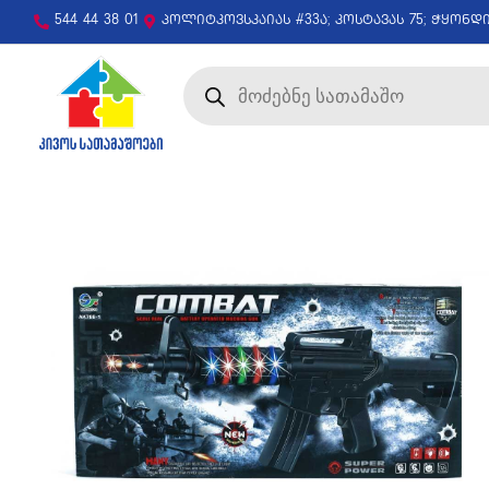
544 44 38 01
პოლიტკოვსკაიას #33ა; კოსტავას 75; ჭყონდ