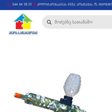
544 44 38 01
პოლიტკოვსკაიას #33ა; კოსტავას 75; ჭყონდ