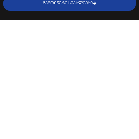
ᲒᲐᲛᲝᲘᲬᲔᲠᲔ ᲡᲘᲐᲮᲚᲔᲔᲑᲘ