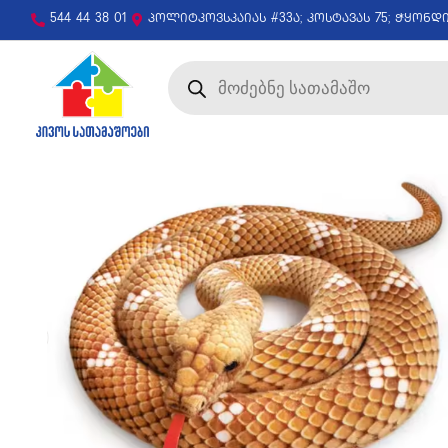
544 44 38 01
პოლიტკოვსკაიას #33ა; კოსტავას 75; ჭყონდ