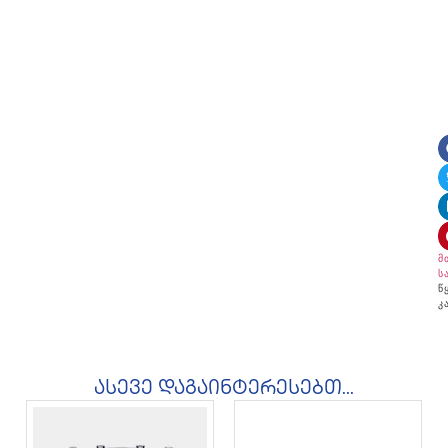
მ
ს
წ
კ
ასევე დაგაინტერესებთ...