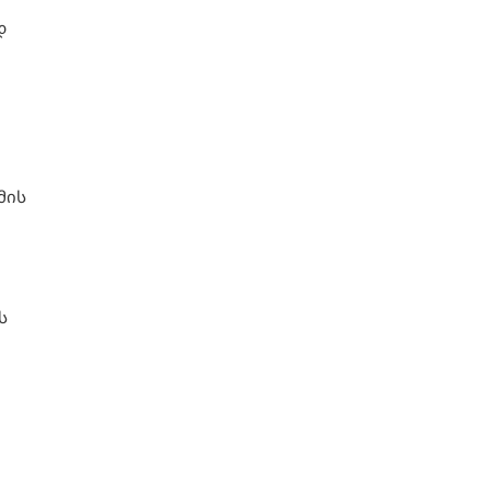
დ
მის
ს