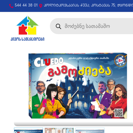
544 44 38 01
პოლიტკოვსკაიას #33ა; კოსტავას 75; ჭყონდ