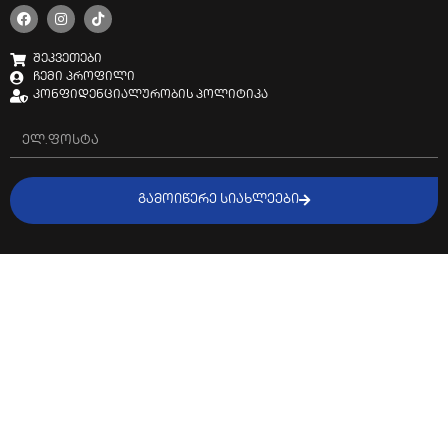
შეკვეთები
ჩემი პროფილი
კონფიდენციალურობის პოლიტიკა
ᲒᲐᲛᲝᲘᲬᲔᲠᲔ ᲡᲘᲐᲮᲚᲔᲔᲑᲘ