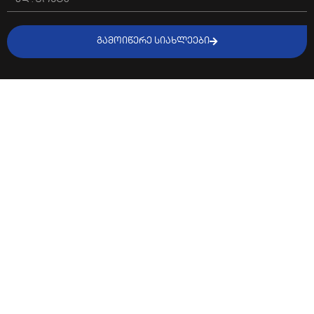
ᲒᲐᲛᲝᲘᲬᲔᲠᲔ ᲡᲘᲐᲮᲚᲔᲔᲑᲘ