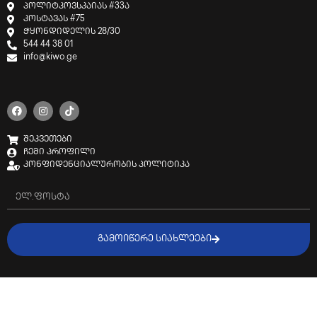
პოლიტკოვსკაიას #33ა
კოსტავას #75
ჭყონდიდელის 28/30
544 44 38 01
info@kiwo.ge
შეკვეთები
ჩემი პროფილი
კონფიდენციალურობის პოლიტიკა
ᲒᲐᲛᲝᲘᲬᲔᲠᲔ ᲡᲘᲐᲮᲚᲔᲔᲑᲘ