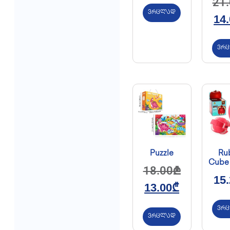
21
ვრცლად
14
ვრ
Puzzle
Rub
Cube
18.00
₾
15
13.00
₾
ვრ
ვრცლად