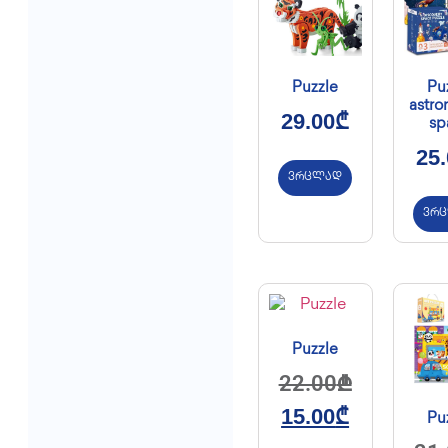
Puzzle
Pu
astro
29.00
₾
sp
25
ვრცლად
ვრ
Puzzle
22.00
₾
15.00
₾
Pu