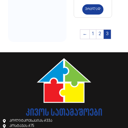
ვრცლად
←
1
2
3
პოლიტკოვსკაიას #33ა
კოსტავას #75