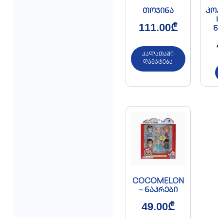
თოჯინა
კო
111.00
₾
ნ
კალათაში
დამატება
COCOMELON
– ნაკრები
49.00
₾