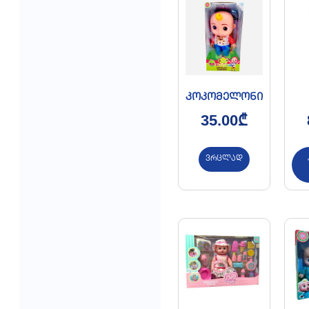
კოკომელონი
35.00
₾
ვრცლად