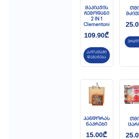
მაკიაჟის
თმ
ჩემოდანი
მძივ
2 IN 1
25.0
Clementoni
109.90
₾
ვრცლ
კალათაში
დამატება
პანდორას
თმ
ნაკრები
ცარ
15.00
₾
25.0