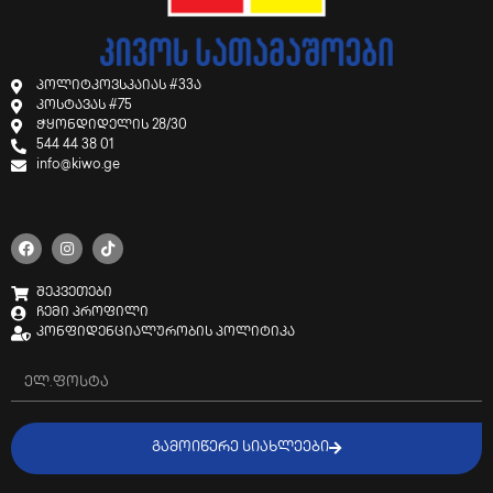
პოლიტკოვსკაიას #33ა
კოსტავას #75
ჭყონდიდელის 28/30
544 44 38 01
info@kiwo.ge
შეკვეთები
ჩემი პროფილი
კონფიდენციალურობის პოლიტიკა
ᲒᲐᲛᲝᲘᲬᲔᲠᲔ ᲡᲘᲐᲮᲚᲔᲔᲑᲘ