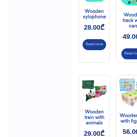
Wooden
Wood
xylophone
track 
28.00
₾
car
49.0
Read more
Read m
Wooden
Wooden
train with
with fi
animals
56.0
29.00
₾