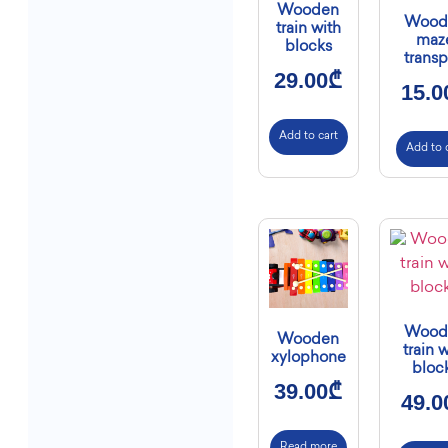
Wooden
Wood
train with
maz
blocks
transp
29.00
₾
15.0
Add to cart
Add to 
Wood
Wooden
train 
xylophone
bloc
39.00
₾
49.0
Read more