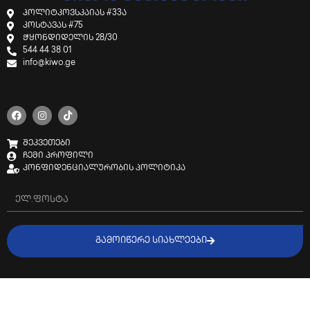
პოლიტკოვსკაიას #33ა
კოსტავას #75
ჭყონდიდელის 28/30
544 44 38 01
info@kiwo.ge
შეკვეთები
ჩემი პროფილი
კონფიდენციალურობის პოლიტიკა
ᲒᲐᲛᲝᲘᲬᲔᲠᲔ ᲡᲘᲐᲮᲚᲔᲔᲑᲘ