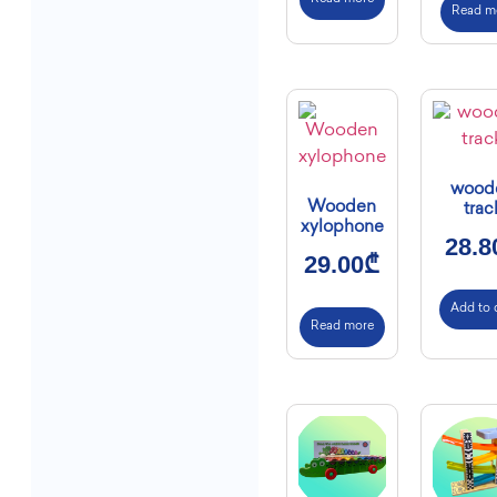
Read m
wood
Wooden
trac
xylophone
28.8
29.00
₾
Add to 
Read more