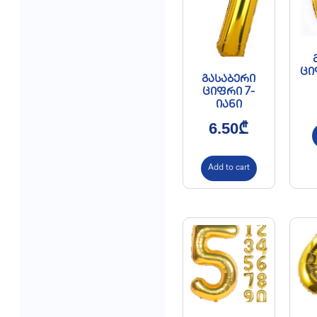
ცი
გასაბერი
ციფრი 7-
იანი
6.50
₾
Add to cart