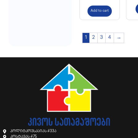
Add to cart
1
2
3
4
→
პოლიტკოვსკაიას #33ა
კოსტავას #75